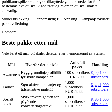
publikumsspilleboken og de tilknyttede guidene nedenfor for å
bestemme hva du skal kjøpe først og hvordan du skal skalere
ansvarlig.
Sikker utsjekking
·
Gjennomsiktig EUR-prising
·
Kampanjefokusert
pakkeveiledning
Compare
Beste pakke etter mål
Velg først ett mål, og skaler deretter etter gjennomgang av ytelsen.
Anbefalt
Mål
Hvorfor dette nivået
Handling
pakke
Bygg grunnlinjeprofiltillit
100 subscribers
Kjøp 100
Awareness
før større kampanjer.
· EUR 5.99
subscribers
1,000
Støtt aktive kampanjer og
Kjøp 1,000
Launch
subscribers ·
tidssensitive innlegg.
subscribers
EUR 59.99
Styrk troverdigheten for
1,000
Sosialt
Kjøp 1,000
pågående
subscribers ·
bevis
subscribers
konverteringseffekt.
EUR 59.99