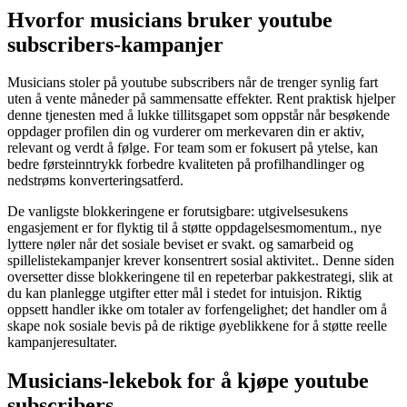
Hvorfor musicians bruker youtube
subscribers-kampanjer
Musicians stoler på youtube subscribers når de trenger synlig fart
uten å vente måneder på sammensatte effekter. Rent praktisk hjelper
denne tjenesten med å lukke tillitsgapet som oppstår når besøkende
oppdager profilen din og vurderer om merkevaren din er aktiv,
relevant og verdt å følge. For team som er fokusert på ytelse, kan
bedre førsteinntrykk forbedre kvaliteten på profilhandlinger og
nedstrøms konverteringsatferd.
De vanligste blokkeringene er forutsigbare: utgivelsesukens
engasjement er for flyktig til å støtte oppdagelsesmomentum., nye
lyttere nøler når det sosiale beviset er svakt. og samarbeid og
spillelistekampanjer krever konsentrert sosial aktivitet.. Denne siden
oversetter disse blokkeringene til en repeterbar pakkestrategi, slik at
du kan planlegge utgifter etter mål i stedet for intuisjon. Riktig
oppsett handler ikke om totaler av forfengelighet; det handler om å
skape nok sosiale bevis på de riktige øyeblikkene for å støtte reelle
kampanjeresultater.
Musicians-lekebok for å kjøpe youtube
subscribers