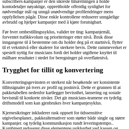
subscribers-kampanjer er den sikreste tilnærmingen å holde
kontodetaljer nøyaktige, opprettholde offentlig synlighet for
nødvendige mål og unngå unødvendige profilendringer mens
oppfyllelsen pågår. Disse enkle kontrollene reduserer unngåelige
avbrudd og hjelper kampanjer med å kjøre forutsigbart.
Før hver ombestillingssyklus, valider tre ting: kampanjemål,
forventet trafikkvolum og prioriteringer etter nivå. Bruk disse
inngangene til å bestemme om du holder deg på et startnivå, flytter
til et vekstnivå eller skalerer for sterkere bevis. Dette rammeverket er
spesielt nyttig for musicians fordi det holder utgiftene knyttet til
målbare resultater i stedet for beregninger på overflatenivå.
Trygghet for tillit og konvertering
Konverteringsgevinsten er sterkest når besøkende ser konsistente
tillitssignaler på tvers av profil og postnivå. Dette er grunnen til at
pakketabellen nedenfor kartlegger bevissthet, lansering og sosiale
bevismål til konkrete nivåer. Det gir musicians-teamene en tydelig
driftsmodell som kan gjenbrukes hver kampanjesyklus.
Kjernesikringer inkluderer rask oppsett for tidssensitive
utgivelsesplaner., pakkealternativer som støtter både single og større
kampanjer. og tydelig kommunikasjon rundt leveringstempo..
Kombinert reduserer disse elementene usikkerhet ved kassen og