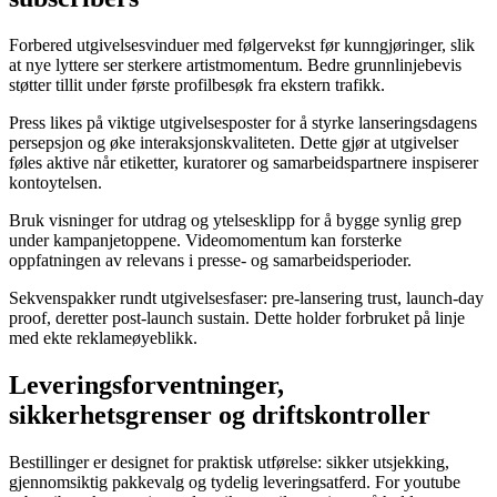
Forbered utgivelsesvinduer med følgervekst før kunngjøringer, slik
at nye lyttere ser sterkere artistmomentum. Bedre grunnlinjebevis
støtter tillit under første profilbesøk fra ekstern trafikk.
Press likes på viktige utgivelsesposter for å styrke lanseringsdagens
persepsjon og øke interaksjonskvaliteten. Dette gjør at utgivelser
føles aktive når etiketter, kuratorer og samarbeidspartnere inspiserer
kontoytelsen.
Bruk visninger for utdrag og ytelsesklipp for å bygge synlig grep
under kampanjetoppene. Videomomentum kan forsterke
oppfatningen av relevans i presse- og samarbeidsperioder.
Sekvenspakker rundt utgivelsesfaser: pre-lansering trust, launch-day
proof, deretter post-launch sustain. Dette holder forbruket på linje
med ekte reklameøyeblikk.
Leveringsforventninger,
sikkerhetsgrenser og driftskontroller
Bestillinger er designet for praktisk utførelse: sikker utsjekking,
gjennomsiktig pakkevalg og tydelig leveringsatferd. For youtube