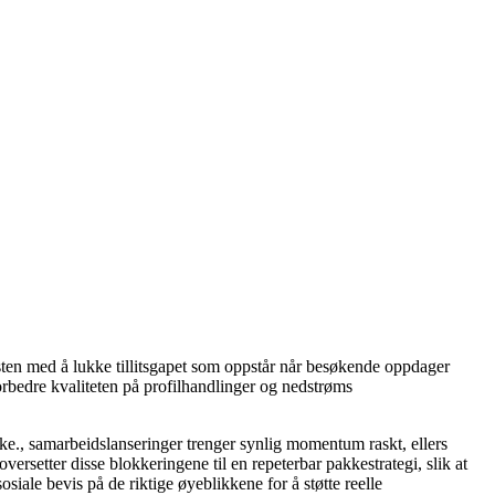
nesten med å lukke tillitsgapet som oppstår når besøkende oppdager
forbedre kvaliteten på profilhandlinger og nedstrøms
ke., samarbeidslanseringer trenger synlig momentum raskt, ellers
versetter disse blokkeringene til en repeterbar pakkestrategi, slik at
osiale bevis på de riktige øyeblikkene for å støtte reelle