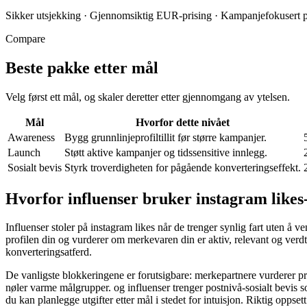
Sikker utsjekking
·
Gjennomsiktig EUR-prising
·
Kampanjefokusert p
Compare
Beste pakke etter mål
Velg først ett mål, og skaler deretter etter gjennomgang av ytelsen.
Mål
Hvorfor dette nivået
Awareness
Bygg grunnlinjeprofiltillit før større kampanjer.
Launch
Støtt aktive kampanjer og tidssensitive innlegg.
Sosialt bevis
Styrk troverdigheten for pågående konverteringseffekt.
Hvorfor influenser bruker instagram like
Influenser stoler på instagram likes når de trenger synlig fart uten å
profilen din og vurderer om merkevaren din er aktiv, relevant og verdt
konverteringsatferd.
De vanligste blokkeringene er forutsigbare: merkepartnere vurderer pr
nøler varme målgrupper. og influenser trenger postnivå-sosialt bevis som
du kan planlegge utgifter etter mål i stedet for intuisjon. Riktig oppse