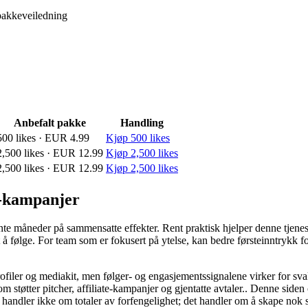
akkeveiledning
Anbefalt pakke
Handling
500 likes · EUR 4.99
Kjøp 500 likes
2,500 likes · EUR 12.99
Kjøp 2,500 likes
2,500 likes · EUR 12.99
Kjøp 2,500 likes
s-kampanjer
 vente måneder på sammensatte effekter. Rent praktisk hjelper denne tje
 å følge. For team som er fokusert på ytelse, kan bedre førsteinntrykk 
ofiler og mediakit, men følger- og engasjementssignalene virker for sva
 støtter pitcher, affiliate-kampanjer og gjentatte avtaler.. Denne siden o
tt handler ikke om totaler av forfengelighet; det handler om å skape nok s