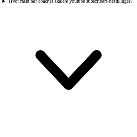
Hvor raskt bør coaches skalere youtube subscribers-bestillinger?