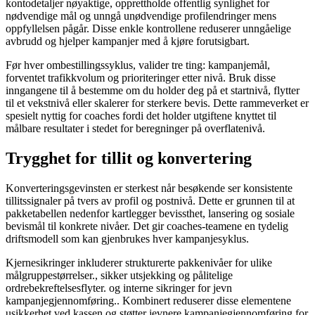
kontodetaljer nøyaktige, opprettholde offentlig synlighet for
nødvendige mål og unngå unødvendige profilendringer mens
oppfyllelsen pågår. Disse enkle kontrollene reduserer unngåelige
avbrudd og hjelper kampanjer med å kjøre forutsigbart.
Før hver ombestillingssyklus, valider tre ting: kampanjemål,
forventet trafikkvolum og prioriteringer etter nivå. Bruk disse
inngangene til å bestemme om du holder deg på et startnivå, flytter
til et vekstnivå eller skalerer for sterkere bevis. Dette rammeverket er
spesielt nyttig for coaches fordi det holder utgiftene knyttet til
målbare resultater i stedet for beregninger på overflatenivå.
Trygghet for tillit og konvertering
Konverteringsgevinsten er sterkest når besøkende ser konsistente
tillitssignaler på tvers av profil og postnivå. Dette er grunnen til at
pakketabellen nedenfor kartlegger bevissthet, lansering og sosiale
bevismål til konkrete nivåer. Det gir coaches-teamene en tydelig
driftsmodell som kan gjenbrukes hver kampanjesyklus.
Kjernesikringer inkluderer strukturerte pakkenivåer for ulike
målgruppestørrelser., sikker utsjekking og pålitelige
ordrebekreftelsesflyter. og interne sikringer for jevn
kampanjegjennomføring.. Kombinert reduserer disse elementene
usikkerhet ved kassen og støtter jevnere kampanjegjennomføring for