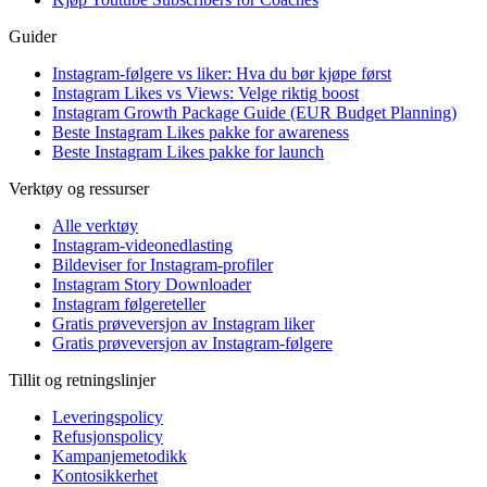
Guider
Instagram-følgere vs liker: Hva du bør kjøpe først
Instagram Likes vs Views: Velge riktig boost
Instagram Growth Package Guide (EUR Budget Planning)
Beste Instagram Likes pakke for awareness
Beste Instagram Likes pakke for launch
Verktøy og ressurser
Alle verktøy
Instagram-videonedlasting
Bildeviser for Instagram-profiler
Instagram Story Downloader
Instagram følgereteller
Gratis prøveversjon av Instagram liker
Gratis prøveversjon av Instagram-følgere
Tillit og retningslinjer
Leveringspolicy
Refusjonspolicy
Kampanjemetodikk
Kontosikkerhet