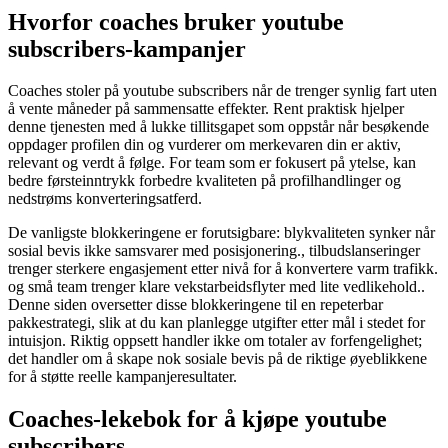
Hvorfor coaches bruker youtube
subscribers-kampanjer
Coaches stoler på youtube subscribers når de trenger synlig fart uten
å vente måneder på sammensatte effekter. Rent praktisk hjelper
denne tjenesten med å lukke tillitsgapet som oppstår når besøkende
oppdager profilen din og vurderer om merkevaren din er aktiv,
relevant og verdt å følge. For team som er fokusert på ytelse, kan
bedre førsteinntrykk forbedre kvaliteten på profilhandlinger og
nedstrøms konverteringsatferd.
De vanligste blokkeringene er forutsigbare: blykvaliteten synker når
sosial bevis ikke samsvarer med posisjonering., tilbudslanseringer
trenger sterkere engasjement etter nivå for å konvertere varm trafikk.
og små team trenger klare vekstarbeidsflyter med lite vedlikehold..
Denne siden oversetter disse blokkeringene til en repeterbar
pakkestrategi, slik at du kan planlegge utgifter etter mål i stedet for
intuisjon. Riktig oppsett handler ikke om totaler av forfengelighet;
det handler om å skape nok sosiale bevis på de riktige øyeblikkene
for å støtte reelle kampanjeresultater.
Coaches-lekebok for å kjøpe youtube
subscribers