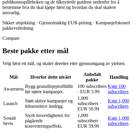
publikumsspilleboken og de tilknyttede guidene nedenfor for å
bestemme hva du skal kjøpe først og hvordan du skal skalere
ansvarlig.
Sikker utsjekking
·
Gjennomsiktig EUR-prising
·
Kampanjefokusert
pakkeveiledning
Compare
Beste pakke etter mål
Velg først ett mål, og skaler deretter etter gjennomgang av ytelsen.
Anbefalt
Mål
Hvorfor dette nivået
Handling
pakke
Bygg grunnlinjeprofiltillit
100 subscribers
Kjøp 100
Awareness
før større kampanjer.
· EUR 5.99
subscribers
1,000
Støtt aktive kampanjer og
Kjøp 1,000
Launch
subscribers ·
tidssensitive innlegg.
subscribers
EUR 59.99
Styrk troverdigheten for
1,000
Sosialt
Kjøp 1,000
pågående
subscribers ·
bevis
subscribers
konverteringseffekt.
EUR 59.99