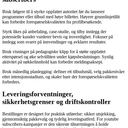
Bruk følgere til å styrke oppfattet autoritet før du lanserer
programmer eller tilbud med høye billetter. Høyere grunnlinjetillit
kan forbedre forespørselskvaliteten fra profilbesøkende.
Styrk likes på anbefaling, case-studie, og tilby innlegg der
potensielle kunder vurderer bevis og troverdighet. Fokuser på
innlegg som svarer på innvendinger og avklarer resultater.
Bruk visninger på pedagogiske klipp for å støtte oppfattet
etterspørsel og øke selvtilliten under kjøpsbeslutninger. Synlig
aktivitet på nøkkelinnhold kan forbedre meldingsaksept.
Bruk månedlig planlegging: definer ett tilbudsmål, velg pakkenivåer
etter intensjonsstadium, og skaler bare der forespørselskvaliteten
forbedres.
Leveringsforventninger,
sikkerhetsgrenser og driftskontroller
Bestillinger er designet for praktisk utførelse: sikker utsjekking,
gjennomsiktig pakkevalg og tydelig leveringsatferd. For youtube
subscribers-kampanjer er den sikreste tilnærmingen å holde