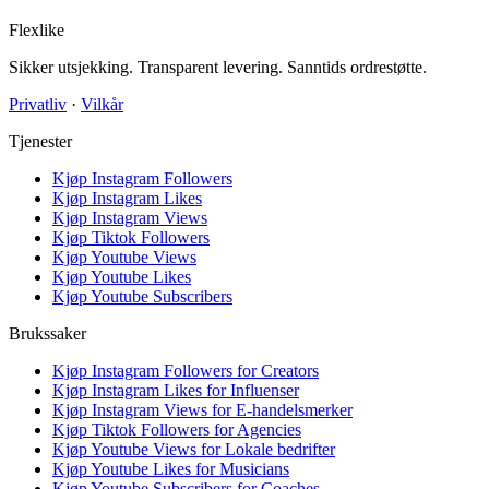
Flexlike
Sikker utsjekking. Transparent levering. Sanntids ordrestøtte.
Privatliv
·
Vilkår
Tjenester
Kjøp Instagram Followers
Kjøp Instagram Likes
Kjøp Instagram Views
Kjøp Tiktok Followers
Kjøp Youtube Views
Kjøp Youtube Likes
Kjøp Youtube Subscribers
Brukssaker
Kjøp Instagram Followers for Creators
Kjøp Instagram Likes for Influenser
Kjøp Instagram Views for E-handelsmerker
Kjøp Tiktok Followers for Agencies
Kjøp Youtube Views for Lokale bedrifter
Kjøp Youtube Likes for Musicians
Kjøp Youtube Subscribers for Coaches