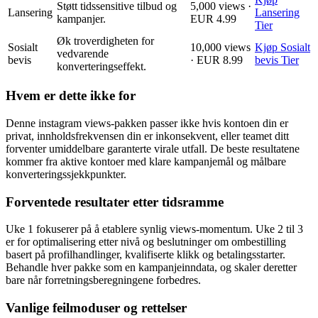
Støtt tidssensitive tilbud og
5,000 views ·
Lansering
Lansering
kampanjer.
EUR 4.99
Tier
Øk troverdigheten for
Sosialt
10,000 views
Kjøp Sosialt
vedvarende
bevis
· EUR 8.99
bevis Tier
konverteringseffekt.
Hvem er dette ikke for
Denne instagram views-pakken passer ikke hvis kontoen din er
privat, innholdsfrekvensen din er inkonsekvent, eller teamet ditt
forventer umiddelbare garanterte virale utfall. De beste resultatene
kommer fra aktive kontoer med klare kampanjemål og målbare
konverteringssjekkpunkter.
Forventede resultater etter tidsramme
Uke 1 fokuserer på å etablere synlig views-momentum. Uke 2 til 3
er for optimalisering etter nivå og beslutninger om ombestilling
basert på profilhandlinger, kvalifiserte klikk og betalingsstarter.
Behandle hver pakke som en kampanjeinndata, og skaler deretter
bare når forretningsberegningene forbedres.
Vanlige feilmoduser og rettelser