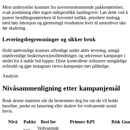
Mest underytelse kommer fra uoverensstemmende pakkestørrelser,
svak posttiming eller ingen målspesifikk landingsvei. Løs dette ved å
justere bestillingsstørrelsen til forventet trafikk, prioritere innlegg
med høy intensjon og gjennomgå resultatene hver til annenhver uke
før skalering.
Leveringsbegrensninger og sikker bruk
Hold nødvendige kontoer offentlige under aktiv levering, unngå
unødvendige brukernavn/profilendringer, og sekvenser kampanjer i
stedet for å stable brå topper. Disse kontrollene reduserer unngåelige
avbrudd og gjør instagram views-kampanjer mer pålitelige.
Analysis
Nivåsammenligning etter kampanjemål
Bruk denne matrisen når du bestemmer deg for om du vil holde
baseline, pushe en lansering eller skalere for vedvarende sosial
bevis.
Nivå
Pakke
Best for
Primær KPI
Risk Gua
Vedvarende