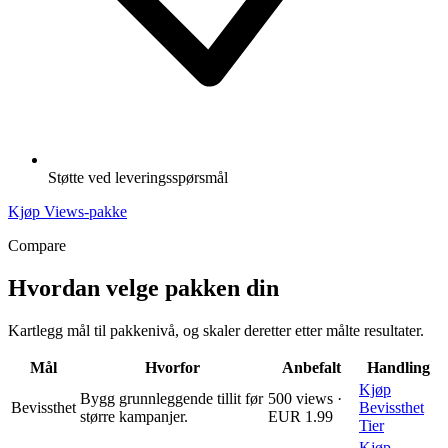
Støtte ved leveringsspørsmål
Kjøp Views-pakke
Compare
Hvordan velge pakken din
Kartlegg mål til pakkenivå, og skaler deretter etter målte resultater.
Mål
Hvorfor
Anbefalt
Handling
Kjøp
Bygg grunnleggende tillit før
500 views ·
Bevissthet
Bevissthet
større kampanjer.
EUR 1.99
Tier
Kjøp