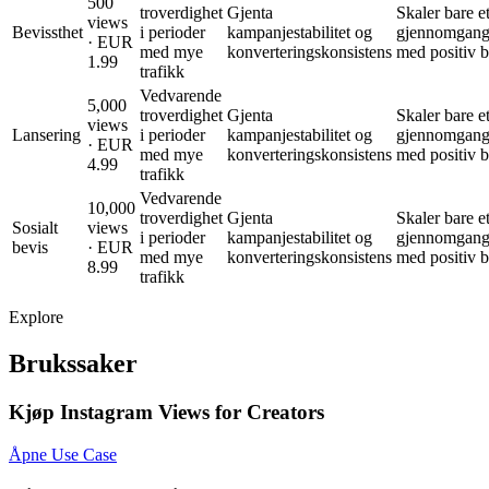
500
troverdighet
Gjenta
Skaler bare et
views
Bevissthet
i perioder
kampanjestabilitet og
gjennomgang
· EUR
med mye
konverteringskonsistens
med positiv 
1.99
trafikk
Vedvarende
5,000
troverdighet
Gjenta
Skaler bare et
views
Lansering
i perioder
kampanjestabilitet og
gjennomgang
· EUR
med mye
konverteringskonsistens
med positiv 
4.99
trafikk
Vedvarende
10,000
troverdighet
Gjenta
Skaler bare et
Sosialt
views
i perioder
kampanjestabilitet og
gjennomgang
bevis
· EUR
med mye
konverteringskonsistens
med positiv 
8.99
trafikk
Explore
Brukssaker
Kjøp Instagram Views for Creators
Åpne Use Case