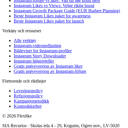
Instagram-följare vs liker: Vad du bør köpa først
Instagram Likes vs Views: Velge riktig boost
Instagram Growth Package Guide (EUR Budget Planning)
Beste Instagram Likes paket for awareness
Beste Instagram Likes paket for launch
Verktøy och ressurser
Alle verktøy
Instagram-videonedlasting
Bildeviser for Instagram-profiler
Instagram Story Downloader
Instagram følgereteller
Gratis prøveversjon av Instagram liker
Gratis prøveversjon av Instagram-följare
Förtroende och riktlinjer
Leveringspolicy
Refusjonspolicy
Kampanjemetodikk
Kontosikkerhet
© 2026 Flexlike
SIA Recurios · Skolas iela 4 - 29, Kegums, Ogres nov., LV-5020