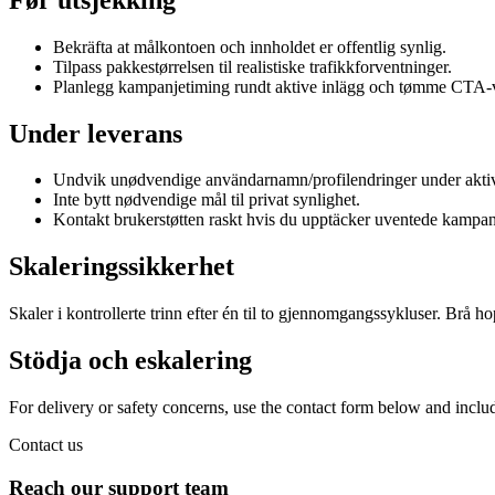
Bekräfta at målkontoen och innholdet er offentlig synlig.
Tilpass pakkestørrelsen til realistiske trafikkforventninger.
Planlegg kampanjetiming rundt aktive inlägg och tømme CTA-
Under leverans
Undvik unødvendige användarnamn/profilendringer under aktiv
Inte bytt nødvendige mål til privat synlighet.
Kontakt brukerstøtten raskt hvis du upptäcker uventede kampan
Skaleringssikkerhet
Skaler i kontrollerte trinn efter én til to gjennomgangssykluser. Brå h
Stödja och eskalering
For delivery or safety concerns, use the contact form below and inclu
Contact us
Reach our support team