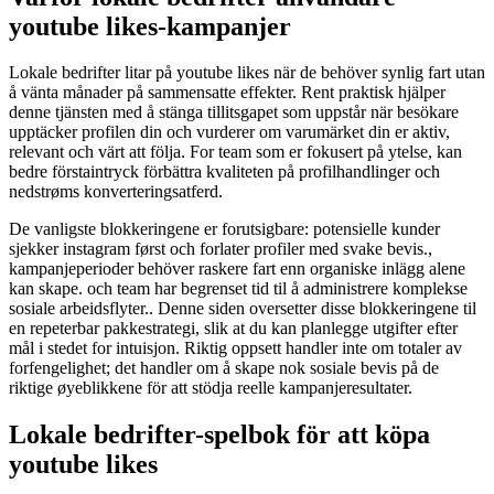
youtube likes-kampanjer
Lokale bedrifter litar på youtube likes när de behöver synlig fart utan
å vänta månader på sammensatte effekter. Rent praktisk hjälper
denne tjänsten med å stänga tillitsgapet som uppstår när besökare
upptäcker profilen din och vurderer om varumärket din er aktiv,
relevant och värt att följa. For team som er fokusert på ytelse, kan
bedre förstaintryck förbättra kvaliteten på profilhandlinger och
nedstrøms konverteringsatferd.
De vanligste blokkeringene er forutsigbare: potensielle kunder
sjekker instagram først och forlater profiler med svake bevis.,
kampanjeperioder behöver raskere fart enn organiske inlägg alene
kan skape. och team har begrenset tid til å administrere komplekse
sosiale arbeidsflyter.. Denne siden oversetter disse blokkeringene til
en repeterbar pakkestrategi, slik at du kan planlegge utgifter efter
mål i stedet for intuisjon. Riktig oppsett handler inte om totaler av
forfengelighet; det handler om å skape nok sosiale bevis på de
riktige øyeblikkene för att stödja reelle kampanjeresultater.
Lokale bedrifter-spelbok för att köpa
youtube likes