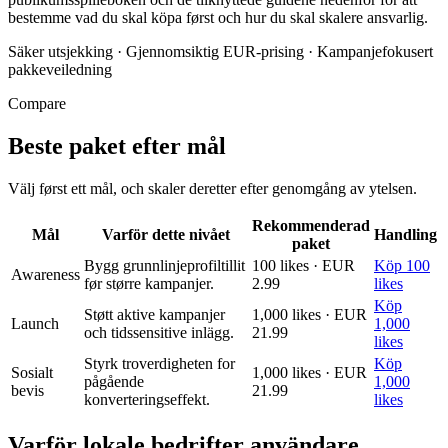
bestemme vad du skal köpa først och hur du skal skalere ansvarlig.
Säker utsjekking
·
Gjennomsiktig EUR-prising
·
Kampanjefokusert
pakkeveiledning
Compare
Beste paket efter mål
Välj først ett mål, och skaler deretter efter genomgång av ytelsen.
Rekommenderad
Mål
Varför dette nivået
Handling
paket
Bygg grunnlinjeprofiltillit
100 likes · EUR
Köp 100
Awareness
før større kampanjer.
2.99
likes
Köp
Støtt aktive kampanjer
1,000 likes · EUR
Launch
1,000
och tidssensitive inlägg.
21.99
likes
Styrk troverdigheten for
Köp
Sosialt
1,000 likes · EUR
pågående
1,000
bevis
21.99
konverteringseffekt.
likes
Varför lokale bedrifter användare