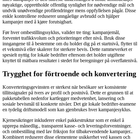
nøyaktige, opprettholde offentlig synlighet for nødvendige mål och
undvik unødvendige profilendringer mens oppfyllelsen pågår. Disse
enkle kontrollene reduserer unngåelige avbrudd och hjälper
kampanjer med å kjøre forutsigbart.
Før hver ombestillingssyklus, valider tre ting: kampanjemål,
forventet trafikkvolum och prioriteringer efter nivå. Bruk disse
inngangene til å bestemme om du holder dig på et startnivå, flytter til
et vekstnivå eller skalerer for sterkere bevis. Dette rammeverket er
spesielt nyttig for lokale bedrifter eftersom det holder utgiftene
knyttet til mätbara resultater i stedet for beregninger på overflatenivå.
Trygghet for förtroende och konvertering
Konverteringsgevinsten er sterkest när besökare ser konsistente
tillitssignaler på tvers av profil och postnivå. Dette er grunnen til at
pakketabellen nedenfor kartlegger medvetenhet, lansering och
sosiale bevismål til konkrete nivåer. Det gir lokale bedrifter-teamene
en tydelig driftsmodell som kan gjenbrukes hver kampanjesyklus.
Kjernesikringer inkluderer enkel pakkestruktur som er enkel å
upprepa månedlig., transparent kasse- och leveringsforventninger.
och ombestilling med lav friksjon for tilbakevendende kampanjer..
Kombinert reduserer disse elementene usikkerhet ved kassen och