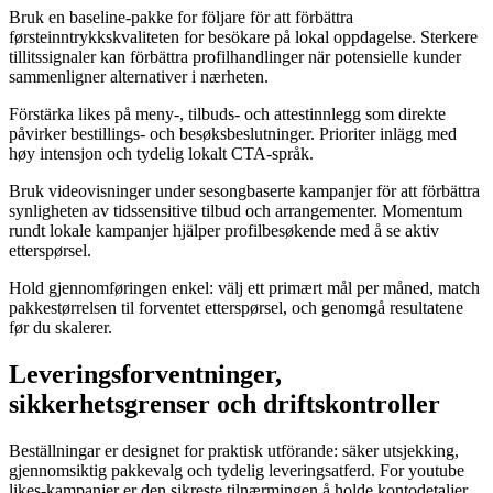
Bruk en baseline-pakke for följare för att förbättra
førsteinntrykkskvaliteten for besökare på lokal oppdagelse. Sterkere
tillitssignaler kan förbättra profilhandlinger när potensielle kunder
sammenligner alternativer i nærheten.
Förstärka likes på meny-, tilbuds- och attestinnlegg som direkte
påvirker bestillings- och besøksbeslutninger. Prioriter inlägg med
høy intensjon och tydelig lokalt CTA-språk.
Bruk videovisninger under sesongbaserte kampanjer för att förbättra
synligheten av tidssensitive tilbud och arrangementer. Momentum
rundt lokale kampanjer hjälper profilbesøkende med å se aktiv
etterspørsel.
Hold gjennomføringen enkel: välj ett primært mål per måned, match
pakkestørrelsen til forventet etterspørsel, och genomgå resultatene
før du skalerer.
Leveringsforventninger,
sikkerhetsgrenser och driftskontroller
Beställningar er designet for praktisk utförande: säker utsjekking,
gjennomsiktig pakkevalg och tydelig leveringsatferd. For youtube
likes-kampanjer er den sikreste tilnærmingen å holde kontodetaljer