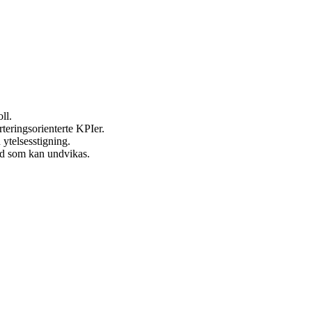
ll.
teringsorienterte KPIer.
 ytelsesstigning.
dd som kan undvikas.