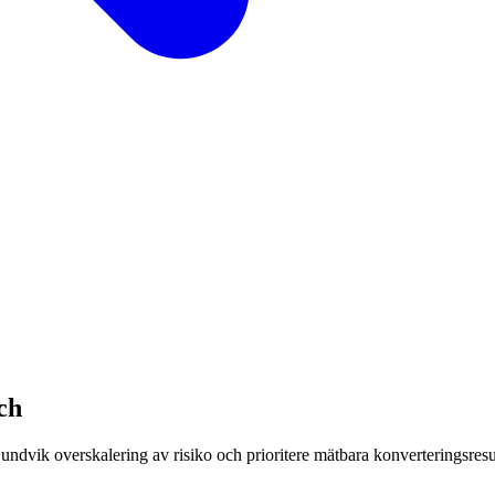
ch
ndvik overskalering av risiko och prioritere mätbara konverteringsresul