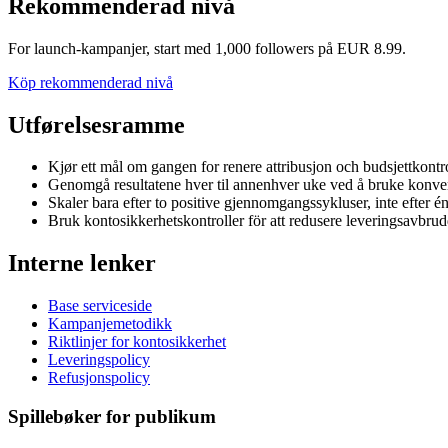
Rekommenderad nivå
For launch-kampanjer, start med 1,000 followers på EUR 8.99.
Köp rekommenderad nivå
Utførelsesramme
Kjør ett mål om gangen for renere attribusjon och budsjettkontro
Genomgå resultatene hver til annenhver uke ved å bruke konver
Skaler bara efter to positive gjennomgangssykluser, inte efter én
Bruk kontosikkerhetskontroller för att redusere leveringsavbru
Interne lenker
Base serviceside
Kampanjemetodikk
Riktlinjer for kontosikkerhet
Leveringspolicy
Refusjonspolicy
Spillebøker for publikum