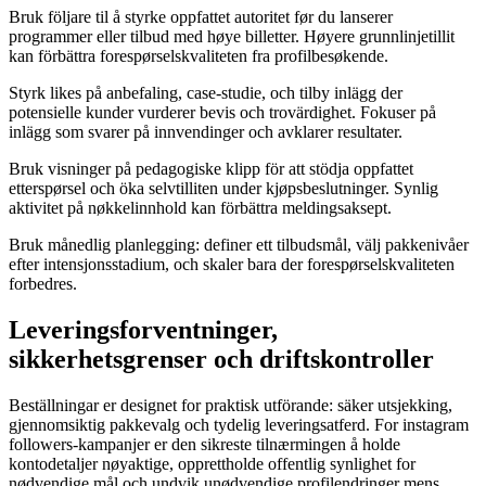
Bruk följare til å styrke oppfattet autoritet før du lanserer
programmer eller tilbud med høye billetter. Høyere grunnlinjetillit
kan förbättra forespørselskvaliteten fra profilbesøkende.
Styrk likes på anbefaling, case-studie, och tilby inlägg der
potensielle kunder vurderer bevis och trovärdighet. Fokuser på
inlägg som svarer på innvendinger och avklarer resultater.
Bruk visninger på pedagogiske klipp för att stödja oppfattet
etterspørsel och öka selvtilliten under kjøpsbeslutninger. Synlig
aktivitet på nøkkelinnhold kan förbättra meldingsaksept.
Bruk månedlig planlegging: definer ett tilbudsmål, välj pakkenivåer
efter intensjonsstadium, och skaler bara der forespørselskvaliteten
forbedres.
Leveringsforventninger,
sikkerhetsgrenser och driftskontroller
Beställningar er designet for praktisk utförande: säker utsjekking,
gjennomsiktig pakkevalg och tydelig leveringsatferd. For instagram
followers-kampanjer er den sikreste tilnærmingen å holde
kontodetaljer nøyaktige, opprettholde offentlig synlighet for
nødvendige mål och undvik unødvendige profilendringer mens