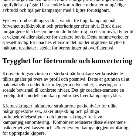
oppfyllelsen pågår. Disse enkle kontrollene reduserer unngåelige
avbrudd och hjälper kampanjer med å kjøre forutsigbart.
Før hver ombestillingssyklus, valider tre ting: kampanjemål,
forventet trafikkvolum och prioriteringer efter nivå. Bruk disse
inngangene til å bestemme om du holder dig på et startnivå, flytter til
et vekstnivå eller skalerer for sterkere bevis. Dette rammeverket er
spesielt nyttig for coaches eftersom det holder utgiftene knyttet til
mätbara resultater i stedet for beregninger på overflatenivå.
Trygghet for förtroende och konvertering
Konverteringsgevinsten er sterkest när besökare ser konsistente
tillitssignaler på tvers av profil och postnivå. Dette er grunnen til at
pakketabellen nedenfor kartlegger medvetenhet, lansering och
sosiale bevismål til konkrete nivåer. Det gir coaches-teamene en
tydelig driftsmodell som kan gjenbrukes hver kampanjesyklus.
Kjernesikringer inkluderer strukturerte pakkenivåer for ulike
målgruppestørrelser., säker utsjekking och pålitliga
ordrebekreftelsesflyter. och interne sikringer for jevn
kampanjegjennomføring.. Kombinert reduserer disse elementene
usikkerhet ved kassen och stöder jevnere kampanjegjennomføring
for upprepade kjøpere.