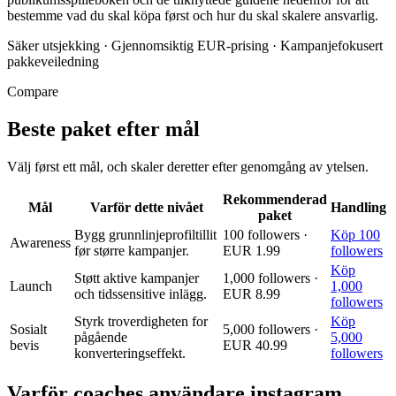
bestemme vad du skal köpa først och hur du skal skalere ansvarlig.
Säker utsjekking
·
Gjennomsiktig EUR-prising
·
Kampanjefokusert
pakkeveiledning
Compare
Beste paket efter mål
Välj først ett mål, och skaler deretter efter genomgång av ytelsen.
Rekommenderad
Mål
Varför dette nivået
Handling
paket
Bygg grunnlinjeprofiltillit
100 followers ·
Köp 100
Awareness
før større kampanjer.
EUR 1.99
followers
Köp
Støtt aktive kampanjer
1,000 followers ·
Launch
1,000
och tidssensitive inlägg.
EUR 8.99
followers
Styrk troverdigheten for
Köp
Sosialt
5,000 followers ·
pågående
5,000
bevis
EUR 40.99
konverteringseffekt.
followers
Varför coaches användare instagram