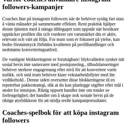
followers-kampanjer
Coaches litar på instagram followers när de behöver synlig fart utan
å vänta månader på sammensatte effekter. Rent praktisk hjälper
denne tjänsten med å stänga tillitsgapet som uppstår när besökare
upptäcker profilen din och vurderer om varumärket din er aktiv,
relevant och värt att följa. For team som er fokusert på ytelse, kan
bedre förstaintryck förbättra kvaliteten på profilhandlinger och
nedstrøms konverteringsatferd.
De vanligste blokkeringene er forutsigbare: blykvaliteten synker när
sosial bevis inte samsvarer med posisjonering., tilbudslanseringer
behöver sterkere engagemang efter nivå för att konvertere varm
trafikk. och små team behöver klare vekstarbeidsflyter med lite
vedlikehold.. Denne siden oversetter disse blokkeringene til en
repeterbar pakkestrategi, slik at du kan planlegge utgifter efter mål i
stedet for intuisjon. Riktig oppsett handler inte om totaler av
forfengelighet; det handler om å skape nok sosiale bevis på de
riktige øyeblikkene för att stödja reelle kampanjeresultater.
Coaches-spelbok för att köpa instagram
followers