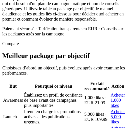
qui ont besoin d'un plan de campagne pratique et non de conseils
génériques. Utilisez le tableau package par objectif, le manuel
d'audience et les guides liés ci-dessous pour décider quoi acheter en
premier et comment évoluer de manière responsable.
Paiement sécurisé
·
Tarification transparente en EUR
·
Conseils sur
les packages axés sur la campagne
Compare
Meilleur package par objectif
Choisissez d’abord un objectif, puis évoluez après avoir examiné les
performances.
Forfait
But
Pourquoi ce niveau
Action
recommandé
Établissez un profil de confiance
Acheter
1,000 likes ·
Awareness
de base avant des campagnes
1,000
EUR 21.99
plus importantes.
likes
Prend en charge les promotions
Acheter
5,000 likes ·
Launch
actives et les publications
5,000
EUR 109.99
urgentes.
likes