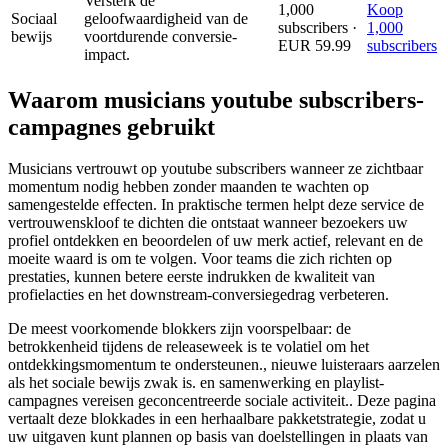
Versterk de
1,000
Koop
Sociaal
geloofwaardigheid van de
subscribers ·
1,000
bewijs
voortdurende conversie-
EUR 59.99
subscribers
impact.
Waarom musicians youtube subscribers-
campagnes gebruikt
Musicians vertrouwt op youtube subscribers wanneer ze zichtbaar
momentum nodig hebben zonder maanden te wachten op
samengestelde effecten. In praktische termen helpt deze service de
vertrouwenskloof te dichten die ontstaat wanneer bezoekers uw
profiel ontdekken en beoordelen of uw merk actief, relevant en de
moeite waard is om te volgen. Voor teams die zich richten op
prestaties, kunnen betere eerste indrukken de kwaliteit van
profielacties en het downstream-conversiegedrag verbeteren.
De meest voorkomende blokkers zijn voorspelbaar: de
betrokkenheid tijdens de releaseweek is te volatiel om het
ontdekkingsmomentum te ondersteunen., nieuwe luisteraars aarzelen
als het sociale bewijs zwak is. en samenwerking en playlist-
campagnes vereisen geconcentreerde sociale activiteit.. Deze pagina
vertaalt deze blokkades in een herhaalbare pakketstrategie, zodat u
uw uitgaven kunt plannen op basis van doelstellingen in plaats van