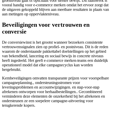
groeiniveau gaat of opschaalt voor sterker bewijs. Dit raamwerk is
vooral handig voor e-commerce merken omdat het ervoor zorgt dat
de uitgaven gekoppeld blijven aan meetbare resultaten in plaats van
aan metingen op oppervlakteniveau.
Beveiligingen voor vertrouwen en
conversie
De conversiewinst is het grootst wanneer bezoekers consistente
vertrouwenssignalen zien op profiel- en postniveau. Dit is de reden
waarom de onderstaande pakkettabel doelstellingen op het gebied
van bekendheid, lancering en sociaal bewijs in concrete niveaus
heeft ingedeeld. Het geeft e-commerce merken-teams een duidelijk
operationeel model dat elke campagnecyclus kan worden
hergebruikt.
Kernbeveiligingen omvatten transparante prijzen voor voorspelbare
campagneplanning., ondersteuningsstromen voor
leveringsproblemen en accountwijzigingen. en stap-voor-stap
afrekenen ontworpen voor herhaalbestellingen.. Gecombineerd
verminderen deze elementen de onzekerheid bij het afrekenen en
ondersteunen ze een soepelere campagne-uitvoering voor
terugkerende kopers.