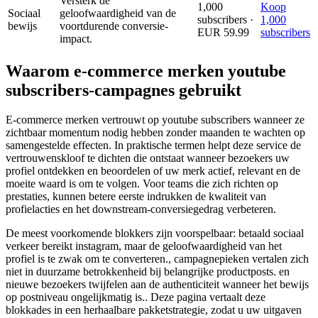
Versterk de
1,000
Koop
Sociaal
geloofwaardigheid van de
subscribers ·
1,000
bewijs
voortdurende conversie-
EUR 59.99
subscribers
impact.
Waarom e-commerce merken youtube
subscribers-campagnes gebruikt
E-commerce merken vertrouwt op youtube subscribers wanneer ze
zichtbaar momentum nodig hebben zonder maanden te wachten op
samengestelde effecten. In praktische termen helpt deze service de
vertrouwenskloof te dichten die ontstaat wanneer bezoekers uw
profiel ontdekken en beoordelen of uw merk actief, relevant en de
moeite waard is om te volgen. Voor teams die zich richten op
prestaties, kunnen betere eerste indrukken de kwaliteit van
profielacties en het downstream-conversiegedrag verbeteren.
De meest voorkomende blokkers zijn voorspelbaar: betaald sociaal
verkeer bereikt instagram, maar de geloofwaardigheid van het
profiel is te zwak om te converteren., campagnepieken vertalen zich
niet in duurzame betrokkenheid bij belangrijke productposts. en
nieuwe bezoekers twijfelen aan de authenticiteit wanneer het bewijs
op postniveau ongelijkmatig is.. Deze pagina vertaalt deze
blokkades in een herhaalbare pakketstrategie, zodat u uw uitgaven