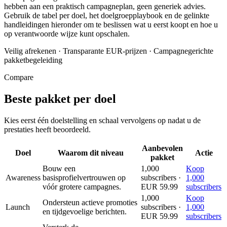
hebben aan een praktisch campagneplan, geen generiek advies.
Gebruik de tabel per doel, het doelgroepplaybook en de gelinkte
handleidingen hieronder om te beslissen wat u eerst koopt en hoe u
op verantwoorde wijze kunt opschalen.
Veilig afrekenen
·
Transparante EUR-prijzen
·
Campagnegerichte
pakketbegeleiding
Compare
Beste pakket per doel
Kies eerst één doelstelling en schaal vervolgens op nadat u de
prestaties heeft beoordeeld.
Aanbevolen
Doel
Waarom dit niveau
Actie
pakket
Bouw een
1,000
Koop
Awareness
basisprofielvertrouwen op
subscribers ·
1,000
vóór grotere campagnes.
EUR 59.99
subscribers
1,000
Koop
Ondersteun actieve promoties
Launch
subscribers ·
1,000
en tijdgevoelige berichten.
EUR 59.99
subscribers