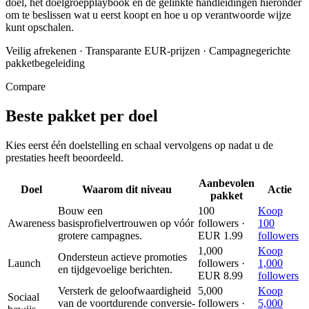
doel, het doelgroepplaybook en de gelinkte handleidingen hieronder
om te beslissen wat u eerst koopt en hoe u op verantwoorde wijze
kunt opschalen.
Veilig afrekenen
·
Transparante EUR-prijzen
·
Campagnegerichte
pakketbegeleiding
Compare
Beste pakket per doel
Kies eerst één doelstelling en schaal vervolgens op nadat u de
prestaties heeft beoordeeld.
Aanbevolen
Doel
Waarom dit niveau
Actie
pakket
Bouw een
100
Koop
Awareness
basisprofielvertrouwen op vóór
followers ·
100
grotere campagnes.
EUR 1.99
followers
1,000
Koop
Ondersteun actieve promoties
Launch
followers ·
1,000
en tijdgevoelige berichten.
EUR 8.99
followers
Versterk de geloofwaardigheid
5,000
Koop
Sociaal
van de voortdurende conversie-
followers ·
5,000