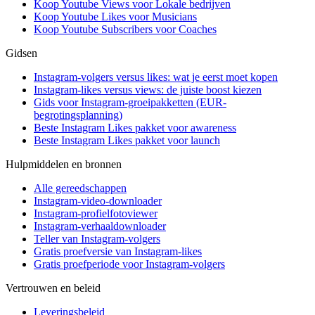
Koop Youtube Views voor Lokale bedrijven
Koop Youtube Likes voor Musicians
Koop Youtube Subscribers voor Coaches
Gidsen
Instagram-volgers versus likes: wat je eerst moet kopen
Instagram-likes versus views: de juiste boost kiezen
Gids voor Instagram-groeipakketten (EUR-
begrotingsplanning)
Beste Instagram Likes pakket voor awareness
Beste Instagram Likes pakket voor launch
Hulpmiddelen en bronnen
Alle gereedschappen
Instagram-video-downloader
Instagram-profielfotoviewer
Instagram-verhaaldownloader
Teller van Instagram-volgers
Gratis proefversie van Instagram-likes
Gratis proefperiode voor Instagram-volgers
Vertrouwen en beleid
Leveringsbeleid