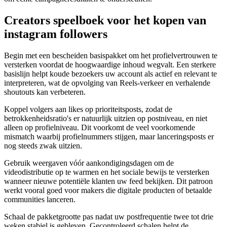
Creators speelboek voor het kopen van
instagram followers
Begin met een bescheiden basispakket om het profielvertrouwen te
versterken voordat de hoogwaardige inhoud wegvalt. Een sterkere
basislijn helpt koude bezoekers uw account als actief en relevant te
interpreteren, wat de opvolging van Reels-verkeer en verhalende
shoutouts kan verbeteren.
Koppel volgers aan likes op prioriteitsposts, zodat de
betrokkenheidsratio's er natuurlijk uitzien op postniveau, en niet
alleen op profielniveau. Dit voorkomt de veel voorkomende
mismatch waarbij profielnummers stijgen, maar lanceringsposts er
nog steeds zwak uitzien.
Gebruik weergaven vóór aankondigingsdagen om de
videodistributie op te warmen en het sociale bewijs te versterken
wanneer nieuwe potentiële klanten uw feed bekijken. Dit patroon
werkt vooral goed voor makers die digitale producten of betaalde
communities lanceren.
Schaal de pakketgrootte pas nadat uw postfrequentie twee tot drie
weken stabiel is gebleven. Gecontroleerd schalen helpt de