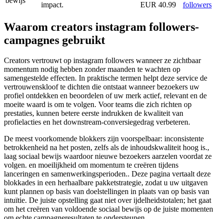
bewijs
impact.
EUR 40.99
followers
Waarom creators instagram followers-
campagnes gebruikt
Creators vertrouwt op instagram followers wanneer ze zichtbaar
momentum nodig hebben zonder maanden te wachten op
samengestelde effecten. In praktische termen helpt deze service de
vertrouwenskloof te dichten die ontstaat wanneer bezoekers uw
profiel ontdekken en beoordelen of uw merk actief, relevant en de
moeite waard is om te volgen. Voor teams die zich richten op
prestaties, kunnen betere eerste indrukken de kwaliteit van
profielacties en het downstream-conversiegedrag verbeteren.
De meest voorkomende blokkers zijn voorspelbaar: inconsistente
betrokkenheid na het posten, zelfs als de inhoudskwaliteit hoog is.,
laag sociaal bewijs waardoor nieuwe bezoekers aarzelen voordat ze
volgen. en moeilijkheid om momentum te creëren tijdens
lanceringen en samenwerkingsperioden.. Deze pagina vertaalt deze
blokkades in een herhaalbare pakketstrategie, zodat u uw uitgaven
kunt plannen op basis van doelstellingen in plaats van op basis van
intuïtie. De juiste opstelling gaat niet over ijdelheidstotalen; het gaat
om het creëren van voldoende sociaal bewijs op de juiste momenten
om echte campagneresultaten te ondersteunen.