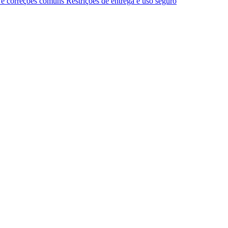
 e correções comuns
Restrições de entrega e uso seguro