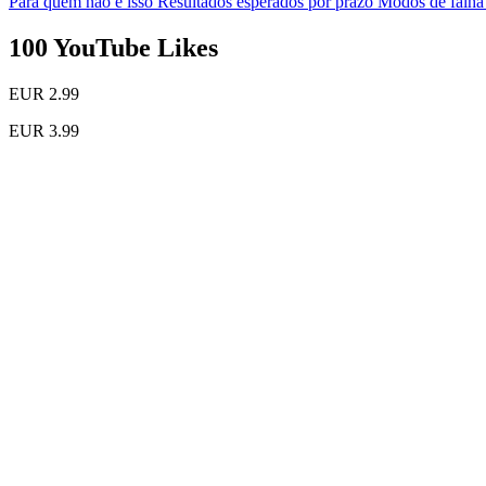
Para quem não é isso
Resultados esperados por prazo
Modos de falha
100 YouTube Likes
EUR 2.99
EUR 3.99