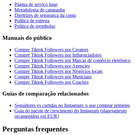
Página de serviço base
Metodologia de campanha
Diretrizes de segurança da conta
Política de entrega
Política de reembolso
Manuais do público
Compre Tiktok Followers por Creators
Compre Tiktok Followers por Influenciadores
Compre Tiktok Followers por Marcas de comércio eletrônico
Compre Tiktok Followers por Agencies
Compre Tiktok Followers por Negócios locais
Compre Tiktok Followers por Musicians
Compre Tiktok Followers por Coaches
Guias de comparação relacionados
Seguidores vs curtidas no Instagram: o que comprar primeiro
Guia do pacote de crescimento do Instagram (planejamento
orçamentário em EUR)
Perguntas frequentes