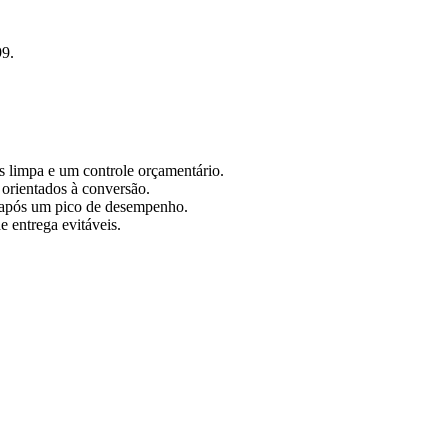
99.
s limpa e um controle orçamentário.
orientados à conversão.
o após um pico de desempenho.
e entrega evitáveis.