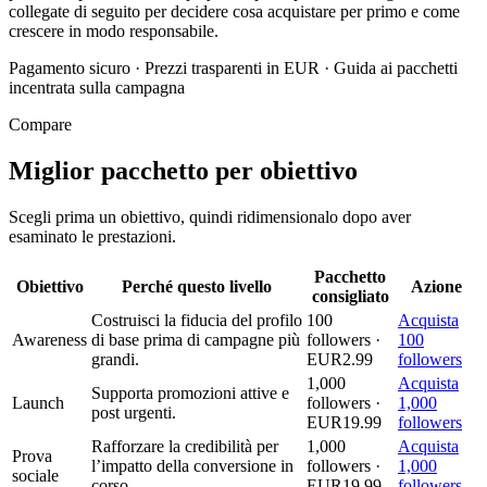
collegate di seguito per decidere cosa acquistare per primo e come
crescere in modo responsabile.
Pagamento sicuro
·
Prezzi trasparenti in EUR
·
Guida ai pacchetti
incentrata sulla campagna
Compare
Miglior pacchetto per obiettivo
Scegli prima un obiettivo, quindi ridimensionalo dopo aver
esaminato le prestazioni.
Pacchetto
Obiettivo
Perché questo livello
Azione
consigliato
Costruisci la fiducia del profilo
100
Acquista
Awareness
di base prima di campagne più
followers ·
100
grandi.
EUR2.99
followers
1,000
Acquista
Supporta promozioni attive e
Launch
followers ·
1,000
post urgenti.
EUR19.99
followers
Rafforzare la credibilità per
1,000
Acquista
Prova
l’impatto della conversione in
followers ·
1,000
sociale
corso.
EUR19.99
followers