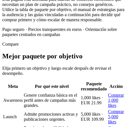
necesitan un plan de campaña práctico, no consejos genéricos.
Utilice la tabla de paquete por objetivo, el manual de estrategias para
la audiencia y las guías vinculadas a continuación para decidir qué
comprar primero y cómo escalar de manera responsable.
Pago seguro
·
Precios transparentes en euros
·
Orientación sobre
paquetes centrados en campañas
Compare
Mejor paquete por objetivo
Elija primero un objetivo y luego escale después de revisar el
desempeño.
Paquete
Meta
Por qué este nivel
Acción
recomendado
Genere confianza básica en el
Comprar
1,000 likes ·
Awareness
perfil antes de campañas más
1,000
EUR 21.99
grandes.
likes
Comprar
Admite promociones activas y
5,000 likes ·
Launch
5,000
publicaciones urgentes.
EUR 109.99
likes