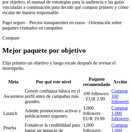
por objetivo, el manual de estrategias para la audiencia y las guías
vinculadas a continuación para decidir qué comprar primero y cómo
escalar de manera responsable.
Pago seguro
·
Precios transparentes en euros
·
Orientación sobre
paquetes centrados en campañas
Compare
Mejor paquete por objetivo
Elija primero un objetivo y luego escale después de revisar el
desempeño.
Paquete
Meta
Por qué este nivel
Acción
recomendado
Genere confianza básica en el
Comprar
100 followers
Awareness
perfil antes de campañas más
100
· EUR 2.99
grandes.
followers
1,000
Comprar
Admite promociones activas y
Launch
followers ·
1,000
publicaciones urgentes.
EUR 19.99
followers
Fortalecer la credibilidad para
1,000
Comprar
Prueba
lograr un impacto de
followers ·
1,000