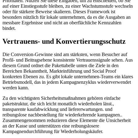
Prioritäten. Nutzen Sie diese Eingaben, um zu entscheiden, ob Sie
auf einer Einstiegsstufe bleiben, zu einer Wachstumsstufe wechseln
oder für stärkere Beweise skalieren. Dieses Framework ist
besonders nützlich für lokale unternehmen, da es die Ausgaben an
messbare Ergebnisse und nicht an oberflächliche Kennzahlen
bindet.
Vertrauens- und Konvertierungsschutz
Die Conversion-Gewinne sind am stärksten, wenn Besucher auf
Profil- und Beitragsebene konsistente Vertrauenssignale sehen. Aus
diesem Grund ordnet die Pakettabelle unten die Ziele in den
Bereichen Bekanntheit, Markteinführung und Social Proof
konkreten Ebenen zu. Es gibt lokale unternehmen-Teams ein klares
Betriebsmodell, das in jedem Kampagnenzyklus wiederverwendet
werden kann.
Zu den wichtigsten Sicherheitsmaßnahmen gehören einfache
paketstruktur, die sich leicht monatlich wiederholen lässt.,
transparente kaufabwicklung und liefererwartungen. und
reibungslose nachbestellung für wiederkehrende kampagnen..
Zusammengenommen reduzieren diese Elemente die Unsicherheit
an der Kasse und unterstützen eine reibungslosere
Kampagnendurchführung für Wiederholungskäufer.