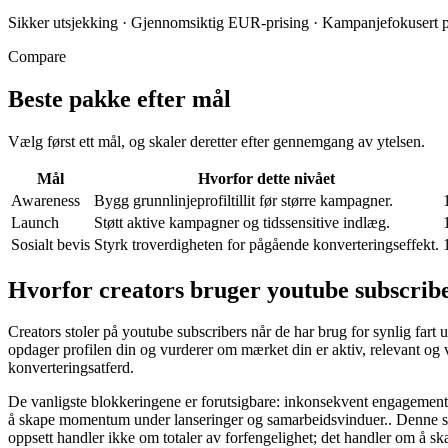
Sikker utsjekking
·
Gjennomsiktig EUR-prising
·
Kampanjefokusert p
Compare
Beste pakke efter mål
Vælg først ett mål, og skaler deretter efter gennemgang av ytelsen.
Mål
Hvorfor dette nivået
Awareness
Bygg grunnlinjeprofiltillit før større kampagner.
Launch
Støtt aktive kampagner og tidssensitive indlæg.
Sosialt bevis
Styrk troverdigheten for pågående konverteringseffekt.
Hvorfor creators bruger youtube subscri
Creators stoler på youtube subscribers når de har brug for synlig fart
opdager profilen din og vurderer om mærket din er aktiv, relevant og v
konverteringsatferd.
De vanligste blokkeringene er forutsigbare: inkonsekvent engagement eft
å skape momentum under lanseringer og samarbeidsvinduer.. Denne siden 
oppsett handler ikke om totaler av forfengelighet; det handler om å ska