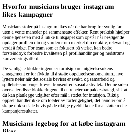
Hvorfor musicians bruger instagram
likes-kampagner
Musicians stoler på instagram likes når de har brug for synlig fart
uten å vente måneder på sammensatte effekter. Rent praktisk hjælper
denne tjenesten med å lukke tillitsgapet som opstår når besøgende
opdager profilen din og vurderer om mærket din er aktiv, relevant og
verdt å følge. For team som er fokusert på ytelse, kan bedre
førsteindtryk forbedre kvaliteten på profilhandlinger og nedstrøms
konverteringsatferd.
De vanligste blokkeringene er forutsigbare: utgivelsesukens
engagement er for flyktig til å støtte oppdagelsesmomentum., nye
lyttere nøler når det sosiale beviset er svakt. og samarbeid og
spillelistekampanjer krever konsentrert sosial aktivitet.. Denne siden
oversetter disse blokkeringene til en repeterbar pakkestrategi, slik at
du kan planlegge udgifter efter mål i stedet for intuisjon. Riktig
oppsett handler ikke om totaler av forfengelighet; det handler om å
skape nok sosiale bevis på de riktige øyeblikkene for at støtte reelle
kampanjeresultater.
Musicians-legebog for at købe instagram
likes