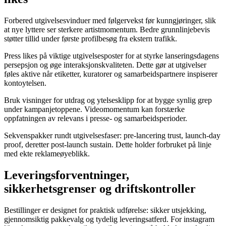
Forbered utgivelsesvinduer med følgervekst før kunngjøringer, slik
at nye lyttere ser sterkere artistmomentum. Bedre grunnlinjebevis
støtter tillid under første profilbesøg fra ekstern trafikk.
Press likes på viktige utgivelsesposter for at styrke lanseringsdagens
persepsjon og øge interaksjonskvaliteten. Dette gør at utgivelser
føles aktive når etiketter, kuratorer og samarbeidspartnere inspiserer
kontoytelsen.
Bruk visninger for utdrag og ytelsesklipp for at bygge synlig grep
under kampanjetoppene. Videomomentum kan forstærke
oppfatningen av relevans i presse- og samarbeidsperioder.
Sekvenspakker rundt utgivelsesfaser: pre-lancering trust, launch-day
proof, deretter post-launch sustain. Dette holder forbruket på linje
med ekte reklameøyeblikk.
Leveringsforventninger,
sikkerhetsgrenser og driftskontroller
Bestillinger er designet for praktisk udførelse: sikker utsjekking,
gjennomsiktig pakkevalg og tydelig leveringsatferd. For instagram