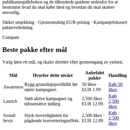
publikumsspilleboken og de tilknyttede guidene nedenfor for at
bestemme hvad du skal købe først og hvordan du skal skalere
ansvarlig.
Sikker utsjekking
·
Gjennomsiktig EUR-prising
·
Kampanjefokusert
pakkeveiledning
Compare
Beste pakke efter mål
Vælg først ett mål, og skaler deretter efter gennemgang av ytelsen.
Anbefalet
Mål
Hvorfor dette nivået
Handling
pakke
Bygg grunnlinjeprofiltillit før
50 likes ·
Køb 50
Awareness
større kampagner.
EUR 1.99
likes
Køb
Støtt aktive kampagner og
2,500 likes ·
Launch
2,500
tidssensitive indlæg.
EUR 12.99
likes
Køb
Sosialt
Styrk troverdigheten for
2,500 likes ·
2,500
bevis
pågående konverteringseffekt.
EUR 12.99
likes