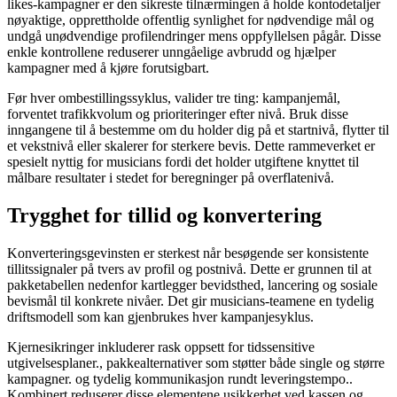
likes-kampagner er den sikreste tilnærmingen å holde kontodetaljer
nøyaktige, opprettholde offentlig synlighet for nødvendige mål og
undgå unødvendige profilendringer mens oppfyllelsen pågår. Disse
enkle kontrollene reduserer unngåelige avbrudd og hjælper
kampagner med å kjøre forutsigbart.
Før hver ombestillingssyklus, valider tre ting: kampanjemål,
forventet trafikkvolum og prioriteringer efter nivå. Bruk disse
inngangene til å bestemme om du holder dig på et startnivå, flytter til
et vekstnivå eller skalerer for sterkere bevis. Dette rammeverket er
spesielt nyttig for musicians fordi det holder utgiftene knyttet til
målbare resultater i stedet for beregninger på overflatenivå.
Trygghet for tillid og konvertering
Konverteringsgevinsten er sterkest når besøgende ser konsistente
tillitssignaler på tvers av profil og postnivå. Dette er grunnen til at
pakketabellen nedenfor kartlegger bevidsthed, lancering og sosiale
bevismål til konkrete nivåer. Det gir musicians-teamene en tydelig
driftsmodell som kan gjenbrukes hver kampanjesyklus.
Kjernesikringer inkluderer rask oppsett for tidssensitive
utgivelsesplaner., pakkealternativer som støtter både single og større
kampagner. og tydelig kommunikasjon rundt leveringstempo..
Kombinert reduserer disse elementene usikkerhet ved kassen og