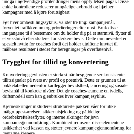
undgå unødvendige profilendringer mens oppfyllelsen pågår. Disse
enkle kontrollene reduserer unngåelige avbrudd og hjælper
kampagner med å kjøre forutsigbart.
Før hver ombestillingssyklus, valider tre ting: kampanjemål,
forventet trafikkvolum og prioriteringer efter nivå. Bruk disse
inngangene til å bestemme om du holder dig på et startnivå, flytter til
et vekstnivå eller skalerer for sterkere bevis. Dette rammeverket er
spesielt nyttig for coaches fordi det holder utgiftene knyttet til
målbare resultater i stedet for beregninger på overflatenivå.
Trygghet for tillid og konvertering
Konverteringsgevinsten er sterkest når besøgende ser konsistente
tillitssignaler på tvers av profil og postnivå. Dette er grunnen til at
pakketabellen nedenfor kartlegger bevidsthed, lancering og sosiale
bevismål til konkrete nivåer. Det gir coaches-teamene en tydelig
driftsmodell som kan gjenbrukes hver kampanjesyklus.
Kjernesikringer inkluderer strukturerte pakkenivåer for ulike
målgruppestørrelser., sikker utsjekking og pålidelige
ordrebekreftelsesflyter. og interne sikringer for jevn
kampanjegjennomføring.. Kombinert reduserer disse elementene
usikkerhet ved kassen og støtter jevnere kampanjegjennomføring for
gentagne kjøpere.