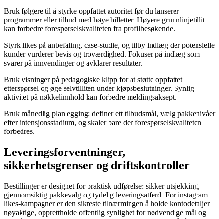
Bruk følgere til å styrke oppfattet autoritet før du lanserer
programmer eller tilbud med høye billetter. Høyere grunnlinjetillit
kan forbedre forespørselskvaliteten fra profilbesøkende.
Styrk likes på anbefaling, case-studie, og tilby indlæg der potensielle
kunder vurderer bevis og troværdighed. Fokuser på indlæg som
svarer på innvendinger og avklarer resultater.
Bruk visninger på pedagogiske klipp for at støtte oppfattet
etterspørsel og øge selvtilliten under kjøpsbeslutninger. Synlig
aktivitet på nøkkelinnhold kan forbedre meldingsaksept.
Bruk månedlig planlegging: definer ett tilbudsmål, vælg pakkenivåer
efter intensjonsstadium, og skaler bare der forespørselskvaliteten
forbedres.
Leveringsforventninger,
sikkerhetsgrenser og driftskontroller
Bestillinger er designet for praktisk udførelse: sikker utsjekking,
gjennomsiktig pakkevalg og tydelig leveringsatferd. For instagram
likes-kampagner er den sikreste tilnærmingen å holde kontodetaljer
nøyaktige, opprettholde offentlig synlighet for nødvendige mål og