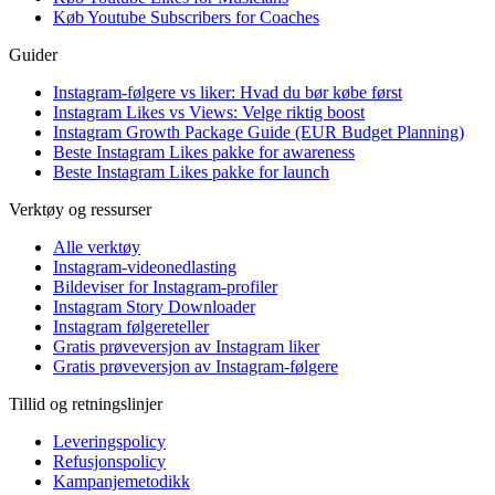
Køb Youtube Subscribers for Coaches
Guider
Instagram-følgere vs liker: Hvad du bør købe først
Instagram Likes vs Views: Velge riktig boost
Instagram Growth Package Guide (EUR Budget Planning)
Beste Instagram Likes pakke for awareness
Beste Instagram Likes pakke for launch
Verktøy og ressurser
Alle verktøy
Instagram-videonedlasting
Bildeviser for Instagram-profiler
Instagram Story Downloader
Instagram følgereteller
Gratis prøveversjon av Instagram liker
Gratis prøveversjon av Instagram-følgere
Tillid og retningslinjer
Leveringspolicy
Refusjonspolicy
Kampanjemetodikk