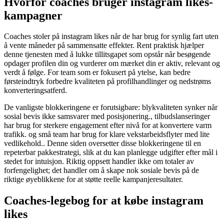
Hvorfor coaches bruger instagram likes-
kampagner
Coaches stoler på instagram likes når de har brug for synlig fart uten
å vente måneder på sammensatte effekter. Rent praktisk hjælper
denne tjenesten med å lukke tillitsgapet som opstår når besøgende
opdager profilen din og vurderer om mærket din er aktiv, relevant og
verdt å følge. For team som er fokusert på ytelse, kan bedre
førsteindtryk forbedre kvaliteten på profilhandlinger og nedstrøms
konverteringsatferd.
De vanligste blokkeringene er forutsigbare: blykvaliteten synker når
sosial bevis ikke samsvarer med posisjonering., tilbudslanseringer
har brug for sterkere engagement efter nivå for at konvertere varm
trafikk. og små team har brug for klare vekstarbeidsflyter med lite
vedlikehold.. Denne siden oversetter disse blokkeringene til en
repeterbar pakkestrategi, slik at du kan planlegge udgifter efter mål i
stedet for intuisjon. Riktig oppsett handler ikke om totaler av
forfengelighet; det handler om å skape nok sosiale bevis på de
riktige øyeblikkene for at støtte reelle kampanjeresultater.
Coaches-legebog for at købe instagram
likes