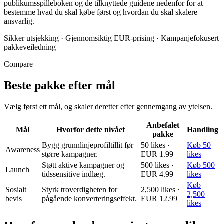
publikumsspilleboken og de tilknyttede guidene nedenfor for at
bestemme hvad du skal købe først og hvordan du skal skalere
ansvarlig.
Sikker utsjekking
·
Gjennomsiktig EUR-prising
·
Kampanjefokusert
pakkeveiledning
Compare
Beste pakke efter mål
Vælg først ett mål, og skaler deretter efter gennemgang av ytelsen.
Anbefalet
Mål
Hvorfor dette nivået
Handling
pakke
Bygg grunnlinjeprofiltillit før
50 likes ·
Køb 50
Awareness
større kampagner.
EUR 1.99
likes
Støtt aktive kampagner og
500 likes ·
Køb 500
Launch
tidssensitive indlæg.
EUR 4.99
likes
Køb
Sosialt
Styrk troverdigheten for
2,500 likes ·
2,500
bevis
pågående konverteringseffekt.
EUR 12.99
likes